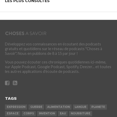
LES PLUS CONSULTÉS
Développez vos connaissances en écoutant des podcasts
gratuits et quotidiens sur le réseau de podcasts "Choses à
Savoir". Nous en publions de 8 à 15 par jour !
Vous pouvez écouter ces chroniques quotidiennes ici-même,
sur Apple Podcast, Google Podcast, Spotify, Deezer... et toutes
les autres applications d'écoute de podcasts.
TAGS
EXPRESSION
GUERRE
ALIMENTATION
LANGUE
PLANETE
ESPACE
CORPS
INVENTION
EAU
NOURRITURE