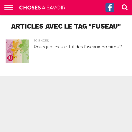
ACCUEIL
ARTICLES AVEC LE TAG "FUSEAU"
CULTURE
SCIENCES
SANTÉ
HISTOIRE
ÉCONOMIE
INCROYABLE
TECH
AUTRES
S’ABONNER
CONTACT
A
G.
!
AUX
PROPOS
PODCASTS
SCIENCES
Pourquoi existe-t-il des fuseaux horaires ?