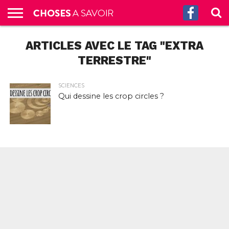
ACCUEIL
ARTICLES AVEC LE TAG "EXTRA
CULTURE
SCIENCES
SANTÉ
HISTOIRE
ÉCONOMIE
INCROYABLE
TECH
AUTRES
S’ABONNER
CONTACT
A
G.
!
AUX
PROPOS
PODCASTS
TERRESTRE"
SCIENCES
Qui dessine les crop circles ?