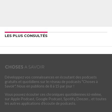
LES PLUS CONSULTÉS
Développez vos connaissances en écoutant des podcasts
gratuits et quotidiens sur le réseau de podcasts "Choses à
Savoir". Nous en publions de 8 à 15 par jour !
Vous pouvez écouter ces chroniques quotidiennes ici-même,
sur Apple Podcast, Google Podcast, Spotify, Deezer... et toutes
les autres applications d'écoute de podcasts.