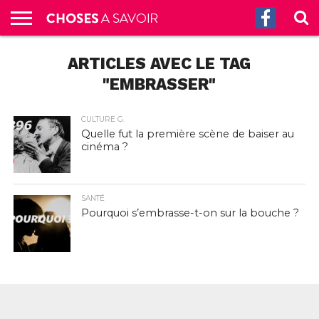
ACCUEIL
ARTICLES AVEC LE TAG
CULTURE
SCIENCES
SANTÉ
HISTOIRE
ÉCONOMIE
INCROYABLE
TECH
AUTRES
S’ABONNER
CONTACT
A
G.
!
AUX
PROPOS
PODCASTS
"EMBRASSER"
CULTURE G.
Quelle fut la première scène de baiser au
cinéma ?
SANTÉ
Pourquoi s’embrasse-t-on sur la bouche ?