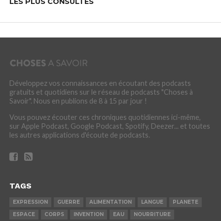
LES PLUS CONSULTÉS
Développez vos connaissances en écoutant des podcasts
gratuits et quotidiens sur le réseau de podcasts "Choses à
Savoir". Nous en publions de 8 à 15 par jour !
Vous pouvez écouter ces chroniques quotidiennes ici-même,
sur Apple Podcast, Google Podcast, Spotify, Deezer... et toutes
les autres applications d'écoute de podcasts.
TAGS
EXPRESSION
GUERRE
ALIMENTATION
LANGUE
PLANETE
ESPACE
CORPS
INVENTION
EAU
NOURRITURE