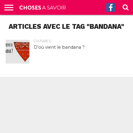
ACCUEIL
ARTICLES AVEC LE TAG "BANDANA"
CULTURE
SCIENCES
SANTÉ
HISTOIRE
ÉCONOMIE
INCROYABLE
TECH
AUTRES
S’ABONNER
CONTACT
A
G.
!
AUX
PROPOS
PODCASTS
CULTURE G.
D’où vient le bandana ?