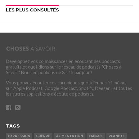
LES PLUS CONSULTÉS
Développez vos connaissances en écoutant des podcasts
gratuits et quotidiens sur le réseau de podcasts "Choses à
Savoir". Nous en publions de 8 à 15 par jour !
Vous pouvez écouter ces chroniques quotidiennes ici-même,
sur Apple Podcast, Google Podcast, Spotify, Deezer... et toutes
les autres applications d'écoute de podcasts.
TAGS
EXPRESSION
GUERRE
ALIMENTATION
LANGUE
PLANETE