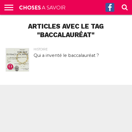
ACCUEIL
ARTICLES AVEC LE TAG
CULTURE
SCIENCES
SANTÉ
HISTOIRE
ÉCONOMIE
INCROYABLE
TECH
AUTRES
S’ABONNER
CONTACT
A
G.
!
AUX
PROPOS
PODCASTS
"BACCALAURÉAT"
HISTOIRE
Qui a inventé le baccalauréat ?