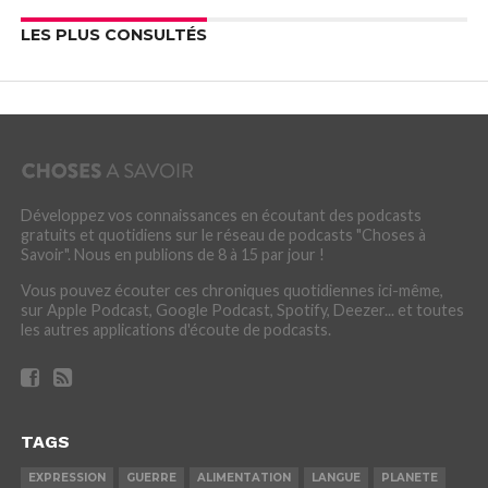
LES PLUS CONSULTÉS
Développez vos connaissances en écoutant des podcasts
gratuits et quotidiens sur le réseau de podcasts "Choses à
Savoir". Nous en publions de 8 à 15 par jour !
Vous pouvez écouter ces chroniques quotidiennes ici-même,
sur Apple Podcast, Google Podcast, Spotify, Deezer... et toutes
les autres applications d'écoute de podcasts.
TAGS
EXPRESSION
GUERRE
ALIMENTATION
LANGUE
PLANETE