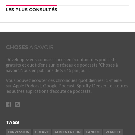
LES PLUS CONSULTÉS
Développez vos connaissances en écoutant des podcasts
gratuits et quotidiens sur le réseau de podcasts "Choses à
Savoir". Nous en publions de 8 à 15 par jour !
Vous pouvez écouter ces chroniques quotidiennes ici-même,
sur Apple Podcast, Google Podcast, Spotify, Deezer... et toutes
les autres applications d'écoute de podcasts.
TAGS
EXPRESSION
GUERRE
ALIMENTATION
LANGUE
PLANETE