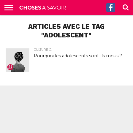
ACCUEIL
ARTICLES AVEC LE TAG
CULTURE
SCIENCES
SANTÉ
HISTOIRE
ÉCONOMIE
INCROYABLE
TECH
AUTRES
S’ABONNER
CONTACT
A
G.
!
AUX
PROPOS
PODCASTS
"ADOLESCENT"
CULTURE G.
Pourquoi les adolescents sont-ils mous ?