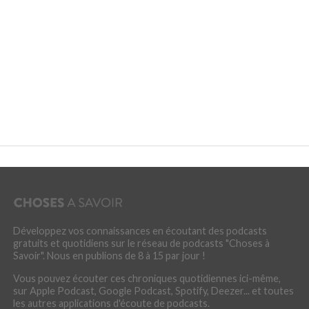
Développez vos connaissances en écoutant des podcasts
gratuits et quotidiens sur le réseau de podcasts "Choses à
Savoir". Nous en publions de 8 à 15 par jour !
Vous pouvez écouter ces chroniques quotidiennes ici-même,
sur Apple Podcast, Google Podcast, Spotify, Deezer... et toutes
les autres applications d'écoute de podcasts.