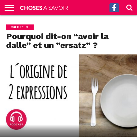
ACCUEIL
CULTURE
SCIENCES
SANTÉ
HISTOIRE
ÉCONOMIE
INCROYABLE
TECH
AUTRES
S’ABONNER
CONTACT
A
CULTURE G.
G.
!
AUX
PROPOS
Pourquoi dit-on “avoir la
PODCASTS
dalle” et un ”ersatz” ?