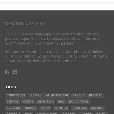
Développez vos connaissances en écoutant des podcasts
gratuits et quotidiens sur le réseau de podcasts "Choses à
Savoir". Nous en publions de 8 à 15 par jour !
Vous pouvez écouter ces chroniques quotidiennes ici-même,
sur Apple Podcast, Google Podcast, Spotify, Deezer... et toutes
les autres applications d'écoute de podcasts.
TAGS
EXPRESSION
GUERRE
ALIMENTATION
LANGUE
PLANETE
ESPACE
CORPS
INVENTION
EAU
NOURRITURE
CERVEAU
ANIMAL
AVION
SOMMEIL
COULEUR
ALCOOL