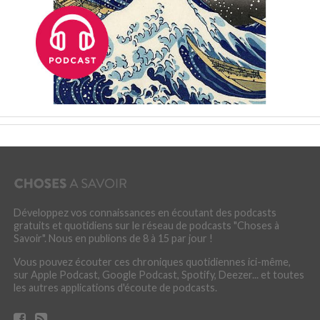
Développez vos connaissances en écoutant des podcasts
gratuits et quotidiens sur le réseau de podcasts "Choses à
Savoir". Nous en publions de 8 à 15 par jour !
Vous pouvez écouter ces chroniques quotidiennes ici-même,
sur Apple Podcast, Google Podcast, Spotify, Deezer... et toutes
les autres applications d'écoute de podcasts.