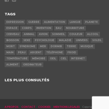
TAGS
EXPRESSION
GUERRE
ALIMENTATION
LANGUE
PLANETE
ESPACE
CORPS
INVENTION
EAU
NOURRITURE
CERVEAU
ANIMAL
AVION
SOMMEIL
COULEUR
ALCOOL
BOISSON
SEXE
PSYCHOLOGIE
MALADIE
UNIVERS
SOLEIL
MORT
SYNDROME
MER
DORMIR
TERRE
MUSIQUE
MAIN
PEAU
ARGENT
TÉLÉPHONE
FROID
TEMPÉRATURE
MÉMOIRE
OEIL
CIEL
INTERNET
ALIMENT
ORDINATEUR
LES PLUS CONSULTÉS
A PROPOS
CONTACT
COOKIES
MENTIONS LEGALES
Copyright © 2019