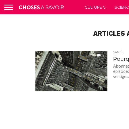
CULTURE G.
SCIEN
ARTICLES 
SANTÉ
2
Pourqu
Abonnez-
épisode:
vertige..