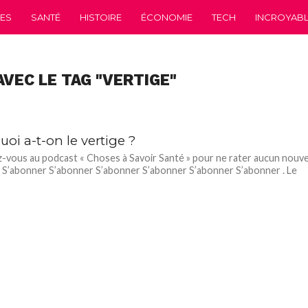
CES
SANTÉ
HISTOIRE
ÉCONOMIE
TECH
INCROYABLE
AVEC LE TAG "VERTIGE"
oi a-t-on le vertige ?
vous au podcast « Choses à Savoir Santé » pour ne rater aucun nouve
 S’abonner S’abonner S’abonner S’abonner S’abonner S’abonner . Le
.