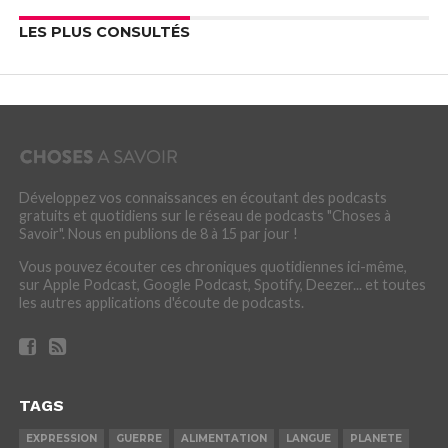
LES PLUS CONSULTÉS
Développez vos connaissances en écoutant des podcasts
gratuits et quotidiens sur le réseau de podcasts "Choses à
Savoir". Nous en publions de 8 à 15 par jour !
Vous pouvez écouter ces chroniques quotidiennes ici-même,
sur Apple Podcast, Google Podcast, Spotify, Deezer... et toutes
les autres applications d'écoute de podcasts.
TAGS
EXPRESSION
GUERRE
ALIMENTATION
LANGUE
PLANETE