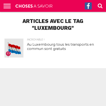
ACCUEIL
ARTICLES AVEC LE TAG
CULTURE
SCIENCES
SANTÉ
HISTOIRE
ÉCONOMIE
INCROYABLE
TECH
AUTRES
S’ABONNER
CONTACT
A
G.
!
AUX
PROPOS
PODCASTS
"LUXEMBOURG"
INCROYABLE !
Au Luxembourg tous les transports en
commun sont gratuits