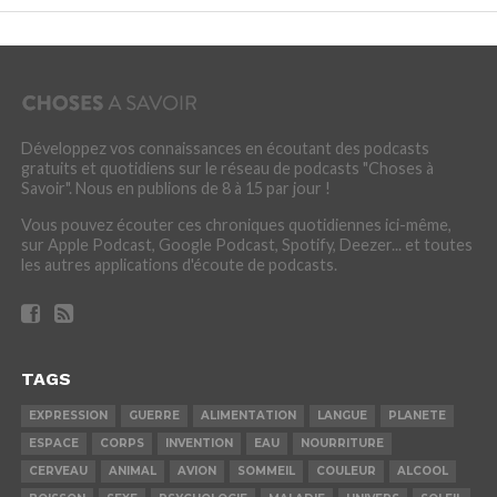
Développez vos connaissances en écoutant des podcasts
gratuits et quotidiens sur le réseau de podcasts "Choses à
Savoir". Nous en publions de 8 à 15 par jour !
Vous pouvez écouter ces chroniques quotidiennes ici-même,
sur Apple Podcast, Google Podcast, Spotify, Deezer... et toutes
les autres applications d'écoute de podcasts.
TAGS
EXPRESSION
GUERRE
ALIMENTATION
LANGUE
PLANETE
ESPACE
CORPS
INVENTION
EAU
NOURRITURE
CERVEAU
ANIMAL
AVION
SOMMEIL
COULEUR
ALCOOL