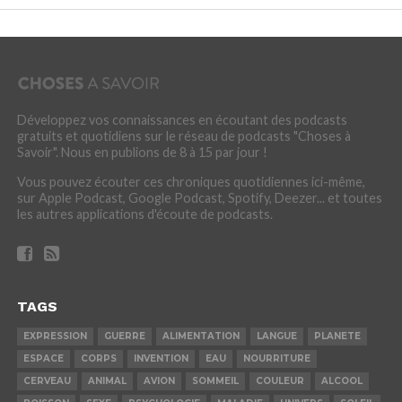
Développez vos connaissances en écoutant des podcasts
gratuits et quotidiens sur le réseau de podcasts "Choses à
Savoir". Nous en publions de 8 à 15 par jour !
Vous pouvez écouter ces chroniques quotidiennes ici-même,
sur Apple Podcast, Google Podcast, Spotify, Deezer... et toutes
les autres applications d'écoute de podcasts.
TAGS
EXPRESSION
GUERRE
ALIMENTATION
LANGUE
PLANETE
ESPACE
CORPS
INVENTION
EAU
NOURRITURE
CERVEAU
ANIMAL
AVION
SOMMEIL
COULEUR
ALCOOL