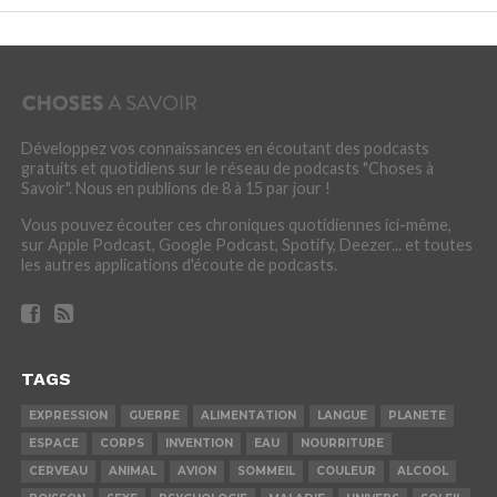
Développez vos connaissances en écoutant des podcasts
gratuits et quotidiens sur le réseau de podcasts "Choses à
Savoir". Nous en publions de 8 à 15 par jour !
Vous pouvez écouter ces chroniques quotidiennes ici-même,
sur Apple Podcast, Google Podcast, Spotify, Deezer... et toutes
les autres applications d'écoute de podcasts.
TAGS
EXPRESSION
GUERRE
ALIMENTATION
LANGUE
PLANETE
ESPACE
CORPS
INVENTION
EAU
NOURRITURE
CERVEAU
ANIMAL
AVION
SOMMEIL
COULEUR
ALCOOL