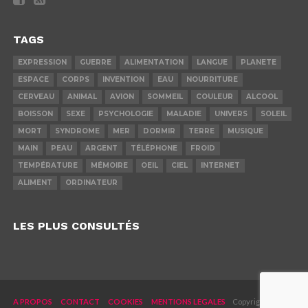
TAGS
EXPRESSION
GUERRE
ALIMENTATION
LANGUE
PLANETE
ESPACE
CORPS
INVENTION
EAU
NOURRITURE
CERVEAU
ANIMAL
AVION
SOMMEIL
COULEUR
ALCOOL
BOISSON
SEXE
PSYCHOLOGIE
MALADIE
UNIVERS
SOLEIL
MORT
SYNDROME
MER
DORMIR
TERRE
MUSIQUE
MAIN
PEAU
ARGENT
TÉLÉPHONE
FROID
TEMPÉRATURE
MÉMOIRE
OEIL
CIEL
INTERNET
ALIMENT
ORDINATEUR
LES PLUS CONSULTÉS
A PROPOS
CONTACT
COOKIES
MENTIONS LEGALES
Copyright © 2019