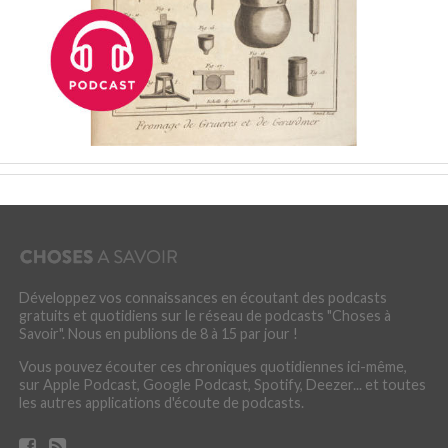
Développez vos connaissances en écoutant des podcasts
gratuits et quotidiens sur le réseau de podcasts "Choses à
Savoir". Nous en publions de 8 à 15 par jour !
Vous pouvez écouter ces chroniques quotidiennes ici-même,
sur Apple Podcast, Google Podcast, Spotify, Deezer... et toutes
les autres applications d'écoute de podcasts.