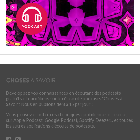
Développez vos connaissances en écoutant des podcasts
gratuits et quotidiens sur le réseau de podcasts "Choses à
Savoir". Nous en publions de 8 à 15 par jour !
Vous pouvez écouter ces chroniques quotidiennes ici-même,
sur Apple Podcast, Google Podcast, Spotify, Deezer... et toutes
les autres applications d'écoute de podcasts.