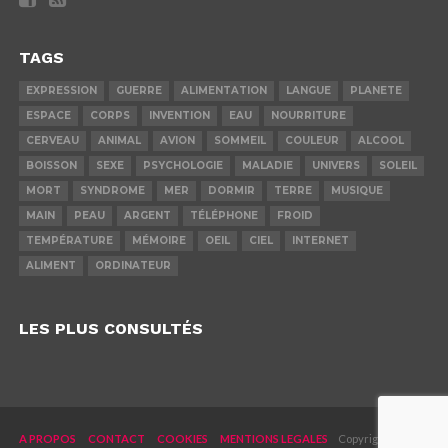
TAGS
EXPRESSION
GUERRE
ALIMENTATION
LANGUE
PLANETE
ESPACE
CORPS
INVENTION
EAU
NOURRITURE
CERVEAU
ANIMAL
AVION
SOMMEIL
COULEUR
ALCOOL
BOISSON
SEXE
PSYCHOLOGIE
MALADIE
UNIVERS
SOLEIL
MORT
SYNDROME
MER
DORMIR
TERRE
MUSIQUE
MAIN
PEAU
ARGENT
TÉLÉPHONE
FROID
TEMPÉRATURE
MÉMOIRE
OEIL
CIEL
INTERNET
ALIMENT
ORDINATEUR
LES PLUS CONSULTÉS
A PROPOS
CONTACT
COOKIES
MENTIONS LEGALES
Copyright © 2019