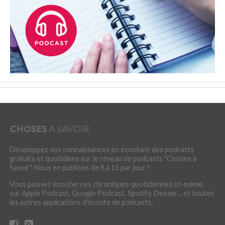
Développez vos connaissances en écoutant des podcasts
gratuits et quotidiens sur le réseau de podcasts "Choses à
Savoir". Nous en publions de 8 à 15 par jour !
Vous pouvez écouter ces chroniques quotidiennes ici-même,
sur Apple Podcast, Google Podcast, Spotify, Deezer... et toutes
les autres applications d'écoute de podcasts.