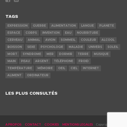
TAGS
EXPRESSION
GUERRE
ALIMENTATION
LANGUE
PLANETE
ESPACE
CORPS
INVENTION
EAU
NOURRITURE
CERVEAU
ANIMAL
AVION
SOMMEIL
COULEUR
ALCOOL
BOISSON
SEXE
PSYCHOLOGIE
MALADIE
UNIVERS
SOLEIL
MORT
SYNDROME
MER
DORMIR
TERRE
MUSIQUE
MAIN
PEAU
ARGENT
TÉLÉPHONE
FROID
TEMPÉRATURE
MÉMOIRE
OEIL
CIEL
INTERNET
ALIMENT
ORDINATEUR
LES PLUS CONSULTÉS
A PROPOS
CONTACT
COOKIES
MENTIONS LEGALES
Copyright © 2019