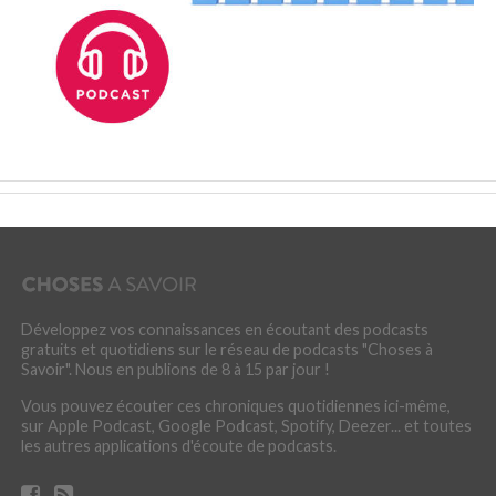
Développez vos connaissances en écoutant des podcasts
gratuits et quotidiens sur le réseau de podcasts "Choses à
Savoir". Nous en publions de 8 à 15 par jour !
Vous pouvez écouter ces chroniques quotidiennes ici-même,
sur Apple Podcast, Google Podcast, Spotify, Deezer... et toutes
les autres applications d'écoute de podcasts.