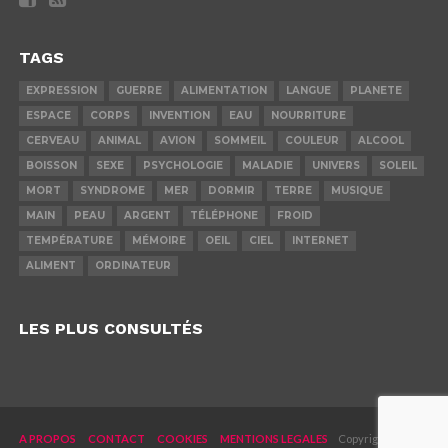
TAGS
EXPRESSION
GUERRE
ALIMENTATION
LANGUE
PLANETE
ESPACE
CORPS
INVENTION
EAU
NOURRITURE
CERVEAU
ANIMAL
AVION
SOMMEIL
COULEUR
ALCOOL
BOISSON
SEXE
PSYCHOLOGIE
MALADIE
UNIVERS
SOLEIL
MORT
SYNDROME
MER
DORMIR
TERRE
MUSIQUE
MAIN
PEAU
ARGENT
TÉLÉPHONE
FROID
TEMPÉRATURE
MÉMOIRE
OEIL
CIEL
INTERNET
ALIMENT
ORDINATEUR
LES PLUS CONSULTÉS
A PROPOS
CONTACT
COOKIES
MENTIONS LEGALES
Copyright © 2019