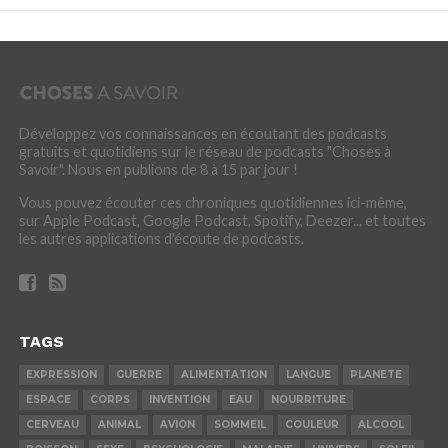
Développez vos connaissances en écoutant des podcasts
gratuits et quotidiens sur le réseau de podcasts "Choses à
Savoir". Nous en publions de 8 à 15 par jour !
Vous pouvez écouter ces chroniques quotidiennes ici-même,
sur Apple Podcast, Google Podcast, Spotify, Deezer... et toutes
les autres applications d'écoute de podcasts.
TAGS
EXPRESSION
GUERRE
ALIMENTATION
LANGUE
PLANETE
ESPACE
CORPS
INVENTION
EAU
NOURRITURE
CERVEAU
ANIMAL
AVION
SOMMEIL
COULEUR
ALCOOL