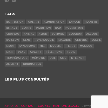
TAGS
EXPRESSION
GUERRE
ALIMENTATION
LANGUE
PLANETE
ESPACE
CORPS
INVENTION
EAU
NOURRITURE
CERVEAU
ANIMAL
AVION
SOMMEIL
COULEUR
ALCOOL
BOISSON
SEXE
PSYCHOLOGIE
MALADIE
UNIVERS
SOLEIL
MORT
SYNDROME
MER
DORMIR
TERRE
MUSIQUE
MAIN
PEAU
ARGENT
TÉLÉPHONE
FROID
TEMPÉRATURE
MÉMOIRE
OEIL
CIEL
INTERNET
ALIMENT
ORDINATEUR
LES PLUS CONSULTÉS
A PROPOS
CONTACT
COOKIES
MENTIONS LEGALES
Copyright © 2019