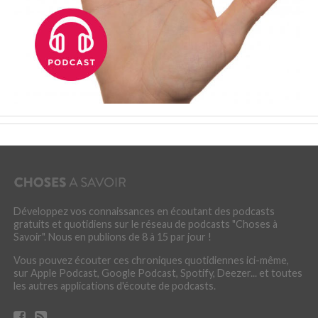
Développez vos connaissances en écoutant des podcasts
gratuits et quotidiens sur le réseau de podcasts "Choses à
Savoir". Nous en publions de 8 à 15 par jour !
Vous pouvez écouter ces chroniques quotidiennes ici-même,
sur Apple Podcast, Google Podcast, Spotify, Deezer... et toutes
les autres applications d'écoute de podcasts.