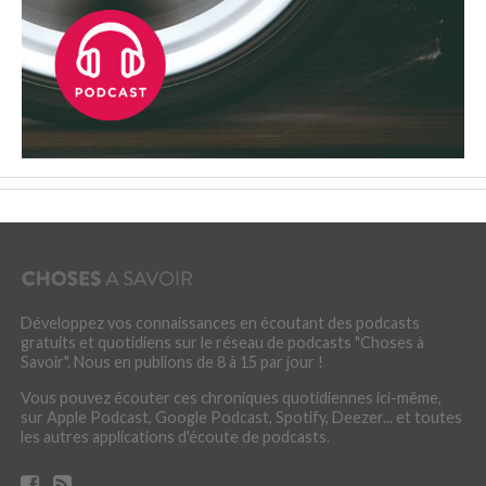
Développez vos connaissances en écoutant des podcasts
gratuits et quotidiens sur le réseau de podcasts "Choses à
Savoir". Nous en publions de 8 à 15 par jour !
Vous pouvez écouter ces chroniques quotidiennes ici-même,
sur Apple Podcast, Google Podcast, Spotify, Deezer... et toutes
les autres applications d'écoute de podcasts.