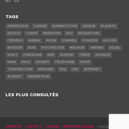
TAGS
EXPRESSION
GUERRE
ALIMENTATION
LANGUE
PLANETE
ESPACE
CORPS
INVENTION
EAU
NOURRITURE
CERVEAU
ANIMAL
AVION
SOMMEIL
COULEUR
ALCOOL
BOISSON
SEXE
PSYCHOLOGIE
MALADIE
UNIVERS
SOLEIL
MORT
SYNDROME
MER
DORMIR
TERRE
MUSIQUE
MAIN
PEAU
ARGENT
TÉLÉPHONE
FROID
TEMPÉRATURE
MÉMOIRE
OEIL
CIEL
INTERNET
ALIMENT
ORDINATEUR
LES PLUS CONSULTÉS
A PROPOS
CONTACT
COOKIES
MENTIONS LEGALES
Copyright © 2019