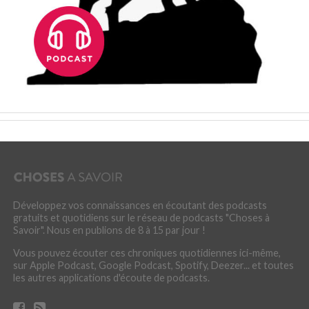
Développez vos connaissances en écoutant des podcasts
gratuits et quotidiens sur le réseau de podcasts "Choses à
Savoir". Nous en publions de 8 à 15 par jour !
Vous pouvez écouter ces chroniques quotidiennes ici-même,
sur Apple Podcast, Google Podcast, Spotify, Deezer... et toutes
les autres applications d'écoute de podcasts.