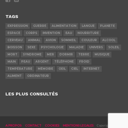
TAGS
EXPRESSION
GUERRE
ALIMENTATION
LANGUE
PLANETE
ESPACE
CORPS
INVENTION
EAU
NOURRITURE
CERVEAU
ANIMAL
AVION
SOMMEIL
COULEUR
ALCOOL
BOISSON
SEXE
PSYCHOLOGIE
MALADIE
UNIVERS
SOLEIL
MORT
SYNDROME
MER
DORMIR
TERRE
MUSIQUE
MAIN
PEAU
ARGENT
TÉLÉPHONE
FROID
TEMPÉRATURE
MÉMOIRE
OEIL
CIEL
INTERNET
ALIMENT
ORDINATEUR
LES PLUS CONSULTÉS
A PROPOS
CONTACT
COOKIES
MENTIONS LEGALES
Copyright © 2019