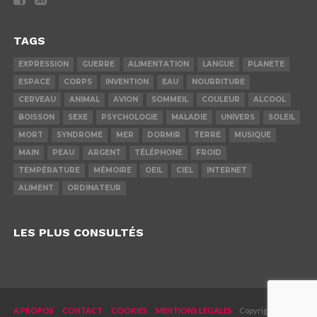
TAGS
EXPRESSION
GUERRE
ALIMENTATION
LANGUE
PLANETE
ESPACE
CORPS
INVENTION
EAU
NOURRITURE
CERVEAU
ANIMAL
AVION
SOMMEIL
COULEUR
ALCOOL
BOISSON
SEXE
PSYCHOLOGIE
MALADIE
UNIVERS
SOLEIL
MORT
SYNDROME
MER
DORMIR
TERRE
MUSIQUE
MAIN
PEAU
ARGENT
TÉLÉPHONE
FROID
TEMPÉRATURE
MÉMOIRE
OEIL
CIEL
INTERNET
ALIMENT
ORDINATEUR
LES PLUS CONSULTÉS
A PROPOS
CONTACT
COOKIES
MENTIONS LEGALES
Copyright © 2019