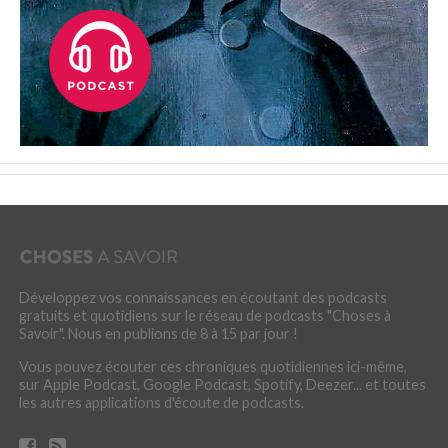
Développez vos connaissances en écoutant des podcasts
gratuits et quotidiens sur le réseau de podcasts "Choses à
Savoir". Nous en publions de 8 à 15 par jour !
Vous pouvez écouter ces chroniques quotidiennes ici-même,
sur Apple Podcast, Google Podcast, Spotify, Deezer... et toutes
les autres applications d'écoute de podcasts.