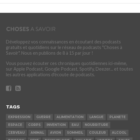
Développez vos connaissances en écoutant des podcasts
gratuits et quotidiens sur le réseau de podcasts "Choses à
Savoir". Nous en publions de 8 à 15 par jour !
Vous pouvez écouter ces chroniques quotidiennes ici-même,
sur Apple Podcast, Google Podcast, Spotify, Deezer... et toutes
les autres applications d'écoute de podcasts.
TAGS
EXPRESSION
GUERRE
ALIMENTATION
LANGUE
PLANETE
ESPACE
CORPS
INVENTION
EAU
NOURRITURE
CERVEAU
ANIMAL
AVION
SOMMEIL
COULEUR
ALCOOL