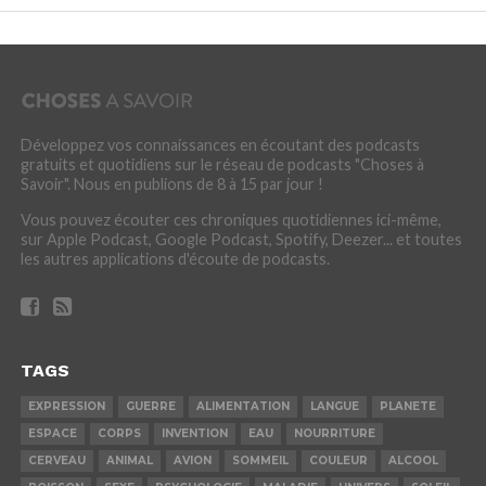
Développez vos connaissances en écoutant des podcasts
gratuits et quotidiens sur le réseau de podcasts "Choses à
Savoir". Nous en publions de 8 à 15 par jour !
Vous pouvez écouter ces chroniques quotidiennes ici-même,
sur Apple Podcast, Google Podcast, Spotify, Deezer... et toutes
les autres applications d'écoute de podcasts.
TAGS
EXPRESSION
GUERRE
ALIMENTATION
LANGUE
PLANETE
ESPACE
CORPS
INVENTION
EAU
NOURRITURE
CERVEAU
ANIMAL
AVION
SOMMEIL
COULEUR
ALCOOL