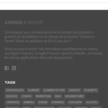
Développez vos connaissances en écoutant des podcasts
gratuits et quotidiens sur le réseau de podcasts "Choses à
Savoir". Nous en publions de 8 à 15 par jour !
Vous pouvez écouter ces chroniques quotidiennes ici-même,
sur Apple Podcast, Google Podcast, Spotify, Deezer... et toutes
les autres applications d'écoute de podcasts.
TAGS
EXPRESSION
GUERRE
ALIMENTATION
LANGUE
PLANETE
ESPACE
CORPS
INVENTION
EAU
NOURRITURE
CERVEAU
ANIMAL
AVION
SOMMEIL
COULEUR
ALCOOL