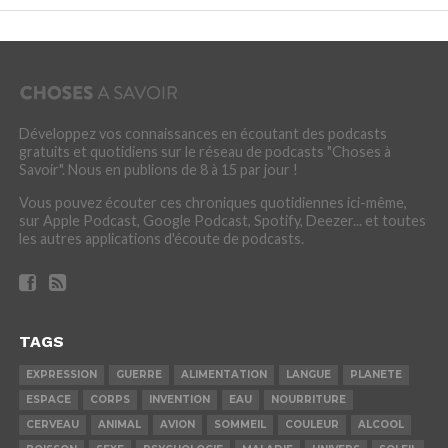
Développez vos connaissances en écoutant des podcasts
gratuits et quotidiens sur le réseau de podcasts "Choses à
Savoir". Nous en publions de 8 à 15 par jour !
Vous pouvez écouter ces chroniques quotidiennes ici-même,
sur Apple Podcast, Google Podcast, Spotify, Deezer... et toutes
les autres applications d'écoute de podcasts.
TAGS
EXPRESSION
GUERRE
ALIMENTATION
LANGUE
PLANETE
ESPACE
CORPS
INVENTION
EAU
NOURRITURE
CERVEAU
ANIMAL
AVION
SOMMEIL
COULEUR
ALCOOL