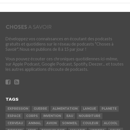
Développez vos connaissances en écoutant des podcasts
gratuits et quotidiens sur le réseau de podcasts "Choses à
Savoir". Nous en publions de 8 à 15 par jour !
Vous pouvez écouter ces chroniques quotidiennes ici-même,
sur Apple Podcast, Google Podcast, Spotify, Deezer... et toutes
les autres applications d'écoute de podcasts.
TAGS
EXPRESSION
GUERRE
ALIMENTATION
LANGUE
PLANETE
ESPACE
CORPS
INVENTION
EAU
NOURRITURE
CERVEAU
ANIMAL
AVION
SOMMEIL
COULEUR
ALCOOL