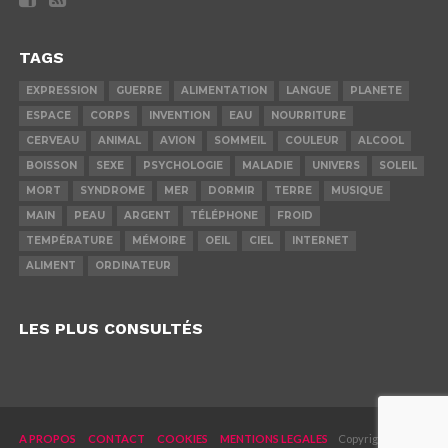
TAGS
EXPRESSION
GUERRE
ALIMENTATION
LANGUE
PLANETE
ESPACE
CORPS
INVENTION
EAU
NOURRITURE
CERVEAU
ANIMAL
AVION
SOMMEIL
COULEUR
ALCOOL
BOISSON
SEXE
PSYCHOLOGIE
MALADIE
UNIVERS
SOLEIL
MORT
SYNDROME
MER
DORMIR
TERRE
MUSIQUE
MAIN
PEAU
ARGENT
TÉLÉPHONE
FROID
TEMPÉRATURE
MÉMOIRE
OEIL
CIEL
INTERNET
ALIMENT
ORDINATEUR
LES PLUS CONSULTÉS
A PROPOS
CONTACT
COOKIES
MENTIONS LEGALES
Copyright © 2019