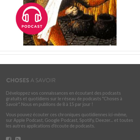
Développez vos connaissances en écoutant des podcasts
gratuits et quotidiens sur le réseau de podcasts "Choses à
Savoir". Nous en publions de 8 à 15 par jour !
Vous pouvez écouter ces chroniques quotidiennes ici-même,
sur Apple Podcast, Google Podcast, Spotify, Deezer... et toutes
les autres applications d'écoute de podcasts.