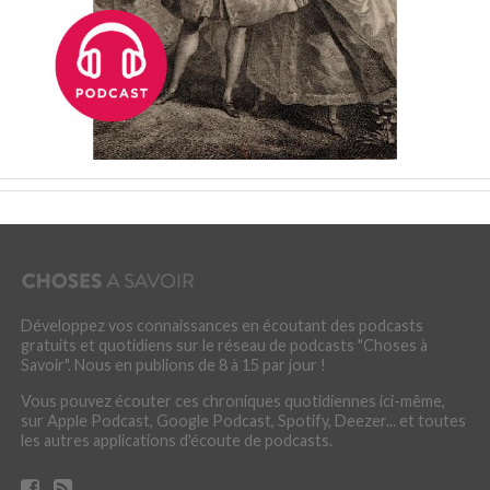
Développez vos connaissances en écoutant des podcasts
gratuits et quotidiens sur le réseau de podcasts "Choses à
Savoir". Nous en publions de 8 à 15 par jour !
Vous pouvez écouter ces chroniques quotidiennes ici-même,
sur Apple Podcast, Google Podcast, Spotify, Deezer... et toutes
les autres applications d'écoute de podcasts.