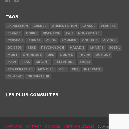
TAGS
EXPRESSION
GUERRE
ALIMENTATION
LANGUE
PLANETE
ESPACE
CORPS
INVENTION
EAU
NOURRITURE
CERVEAU
ANIMAL
AVION
SOMMEIL
COULEUR
ALCOOL
BOISSON
SEXE
PSYCHOLOGIE
MALADIE
UNIVERS
SOLEIL
MORT
SYNDROME
MER
DORMIR
TERRE
MUSIQUE
MAIN
PEAU
ARGENT
TÉLÉPHONE
FROID
TEMPÉRATURE
MÉMOIRE
OEIL
CIEL
INTERNET
ALIMENT
ORDINATEUR
LES PLUS CONSULTÉS
A PROPOS
CONTACT
COOKIES
MENTIONS LEGALES
Copyright © 2019