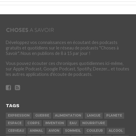
Développez vos connaissances en écoutant des podcasts
gratuits et quotidiens sur le réseau de podcasts "Choses à
Savoir". Nous en publions de 8 à 15 par jour !
Vous pouvez écouter ces chroniques quotidiennes ici-même,
sur Apple Podcast, Google Podcast, Spotify, Deezer... et toutes
les autres applications d'écoute de podcasts.
TAGS
EXPRESSION
GUERRE
ALIMENTATION
LANGUE
PLANETE
ESPACE
CORPS
INVENTION
EAU
NOURRITURE
CERVEAU
ANIMAL
AVION
SOMMEIL
COULEUR
ALCOOL