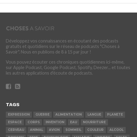
Développez vos connaissances en écoutant des podcasts
gratuits et quotidiens sur le réseau de podcasts "Choses à
Savoir". Nous en publions de 8 à 15 par jour !
Vous pouvez écouter ces chroniques quotidiennes ici-même,
sur Apple Podcast, Google Podcast, Spotify, Deezer... et toutes
les autres applications d'écoute de podcasts.
TAGS
EXPRESSION
GUERRE
ALIMENTATION
LANGUE
PLANETE
ESPACE
CORPS
INVENTION
EAU
NOURRITURE
CERVEAU
ANIMAL
AVION
SOMMEIL
COULEUR
ALCOOL