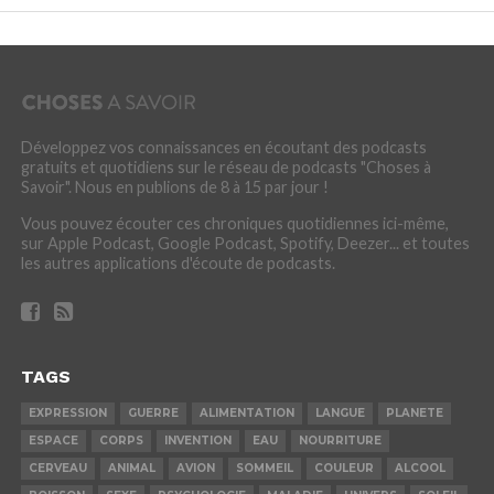
Développez vos connaissances en écoutant des podcasts
gratuits et quotidiens sur le réseau de podcasts "Choses à
Savoir". Nous en publions de 8 à 15 par jour !
Vous pouvez écouter ces chroniques quotidiennes ici-même,
sur Apple Podcast, Google Podcast, Spotify, Deezer... et toutes
les autres applications d'écoute de podcasts.
TAGS
EXPRESSION
GUERRE
ALIMENTATION
LANGUE
PLANETE
ESPACE
CORPS
INVENTION
EAU
NOURRITURE
CERVEAU
ANIMAL
AVION
SOMMEIL
COULEUR
ALCOOL