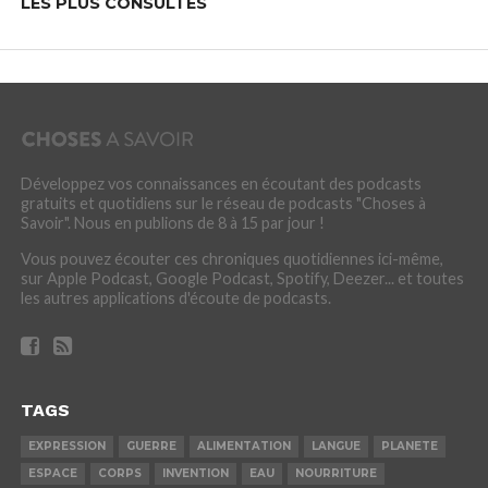
LES PLUS CONSULTÉS
Développez vos connaissances en écoutant des podcasts
gratuits et quotidiens sur le réseau de podcasts "Choses à
Savoir". Nous en publions de 8 à 15 par jour !
Vous pouvez écouter ces chroniques quotidiennes ici-même,
sur Apple Podcast, Google Podcast, Spotify, Deezer... et toutes
les autres applications d'écoute de podcasts.
TAGS
EXPRESSION
GUERRE
ALIMENTATION
LANGUE
PLANETE
ESPACE
CORPS
INVENTION
EAU
NOURRITURE