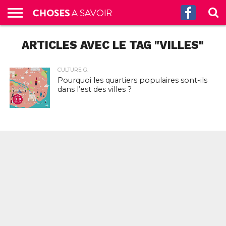
ACCUEIL
ARTICLES AVEC LE TAG "VILLES"
CULTURE
SCIENCES
SANTÉ
HISTOIRE
ÉCONOMIE
INCROYABLE
TECH
AUTRES
S’ABONNER
CONTACT
A
G.
!
AUX
PROPOS
PODCASTS
CULTURE G.
Pourquoi les quartiers populaires sont-ils
dans l’est des villes ?