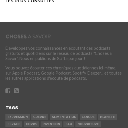
LES PLUS CONSULTÉS
Développez vos connaissances en écoutant des podcasts
gratuits et quotidiens sur le réseau de podcasts "Choses à
Savoir". Nous en publions de 8 à 15 par jour !
Vous pouvez écouter ces chroniques quotidiennes ici-même,
sur Apple Podcast, Google Podcast, Spotify, Deezer... et toutes
les autres applications d'écoute de podcasts.
TAGS
EXPRESSION
GUERRE
ALIMENTATION
LANGUE
PLANETE
ESPACE
CORPS
INVENTION
EAU
NOURRITURE