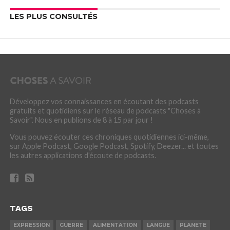
LES PLUS CONSULTÉS
Développez vos connaissances en écoutant des podcasts
gratuits et quotidiens sur le réseau de podcasts "Choses à
Savoir". Nous en publions de 8 à 15 par jour !
Vous pouvez écouter ces chroniques quotidiennes ici-même,
sur Apple Podcast, Google Podcast, Spotify, Deezer... et toutes
les autres applications d'écoute de podcasts.
TAGS
EXPRESSION
GUERRE
ALIMENTATION
LANGUE
PLANETE