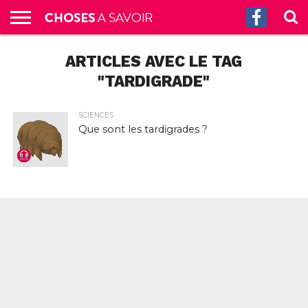
ACCUEIL
ARTICLES AVEC LE TAG
CULTURE
SCIENCES
SANTÉ
HISTOIRE
ÉCONOMIE
INCROYABLE
TECH
AUTRES
S’ABONNER
CONTACT
A
G.
!
AUX
PROPOS
PODCASTS
"TARDIGRADE"
SCIENCES
Que sont les tardigrades ?