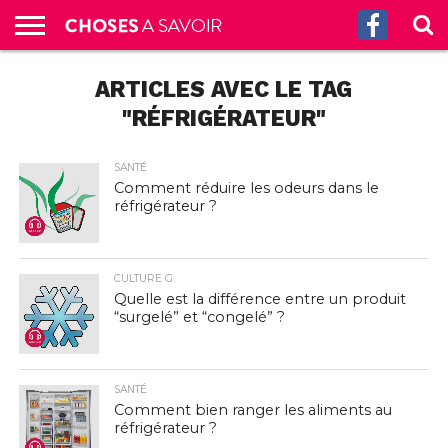
ACCUEIL
ARTICLES AVEC LE TAG
CULTURE
SCIENCES
SANTÉ
HISTOIRE
ÉCONOMIE
INCROYABLE
TECH
AUTRES
S’ABONNER
CONTACT
A
G.
!
AUX
PROPOS
PODCASTS
"RÉFRIGÉRATEUR"
SANTÉ
Comment réduire les odeurs dans le
réfrigérateur ?
CULTURE G.
Quelle est la différence entre un produit
“surgelé” et “congelé” ?
SANTÉ
Comment bien ranger les aliments au
réfrigérateur ?