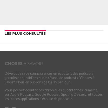
LES PLUS CONSULTÉS
Développez vos connaissances en écoutant des podcasts
gratuits et quotidiens sur le réseau de podcasts "Choses à
Savoir". Nous en publions de 8 à 15 par jour !
Vous pouvez écouter ces chroniques quotidiennes ici-même,
sur Apple Podcast, Google Podcast, Spotify, Deezer... et toutes
les autres applications d'écoute de podcasts.