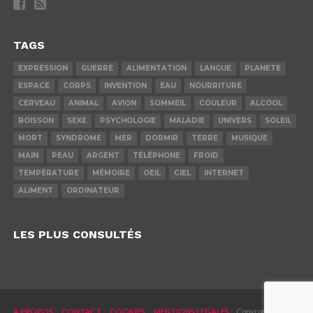
TAGS
EXPRESSION
GUERRE
ALIMENTATION
LANGUE
PLANETE
ESPACE
CORPS
INVENTION
EAU
NOURRITURE
CERVEAU
ANIMAL
AVION
SOMMEIL
COULEUR
ALCOOL
BOISSON
SEXE
PSYCHOLOGIE
MALADIE
UNIVERS
SOLEIL
MORT
SYNDROME
MER
DORMIR
TERRE
MUSIQUE
MAIN
PEAU
ARGENT
TÉLÉPHONE
FROID
TEMPÉRATURE
MÉMOIRE
OEIL
CIEL
INTERNET
ALIMENT
ORDINATEUR
LES PLUS CONSULTÉS
A PROPOS
CONTACT
COOKIES
MENTIONS LEGALES
Copyright © 2019