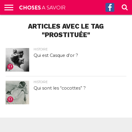
ACCUEIL
ARTICLES AVEC LE TAG
CULTURE
SCIENCES
SANTÉ
HISTOIRE
ÉCONOMIE
INCROYABLE
TECH
AUTRES
S’ABONNER
CONTACT
A
G.
!
AUX
PROPOS
PODCASTS
"PROSTITUÉE"
HISTOIRE
Qui est Casque d’or ?
HISTOIRE
Qui sont les “cocottes” ?