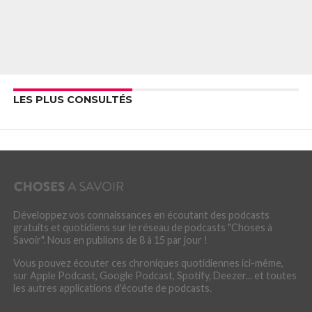
LES PLUS CONSULTÉS
Développez vos connaissances en écoutant des podcasts
gratuits et quotidiens sur le réseau de podcasts "Choses à
Savoir". Nous en publions de 8 à 15 par jour !
Vous pouvez écouter ces chroniques quotidiennes ici-même,
sur Apple Podcast, Google Podcast, Spotify, Deezer... et toutes
les autres applications d'écoute de podcasts.