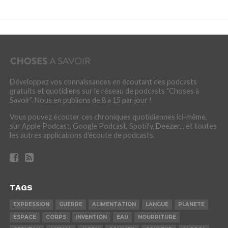
Développez vos connaissances en écoutant des podcasts
gratuits et quotidiens sur le réseau de podcasts "Choses à
Savoir". Nous en publions de 8 à 15 par jour !
Vous pouvez écouter ces chroniques quotidiennes ici-même,
sur Apple Podcast, Google Podcast, Spotify, Deezer... et toutes
les autres applications d'écoute de podcasts.
TAGS
EXPRESSION
GUERRE
ALIMENTATION
LANGUE
PLANETE
ESPACE
CORPS
INVENTION
EAU
NOURRITURE