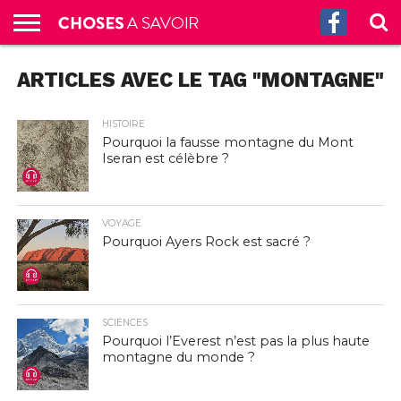
ACCUEIL
ARTICLES AVEC LE TAG "MONTAGNE"
CULTURE
SCIENCES
SANTÉ
HISTOIRE
ÉCONOMIE
INCROYABLE
TECH
AUTRES
S’ABONNER
CONTACT
A
G.
!
AUX
PROPOS
PODCASTS
HISTOIRE
Pourquoi la fausse montagne du Mont
Iseran est célèbre ?
VOYAGE
Pourquoi Ayers Rock est sacré ?
SCIENCES
Pourquoi l’Everest n’est pas la plus haute
montagne du monde ?