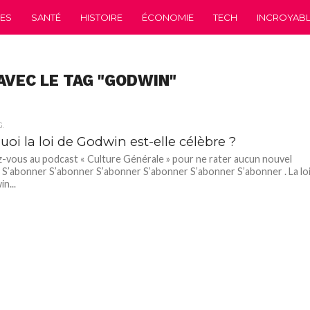
CES
SANTÉ
HISTOIRE
ÉCONOMIE
TECH
INCROYABLE
AVEC LE TAG "GODWIN"
.
oi la loi de Godwin est-elle célèbre ?
vous au podcast « Culture Générale » pour ne rater aucun nouvel
 S’abonner S’abonner S’abonner S’abonner S’abonner S’abonner . La lo
n...