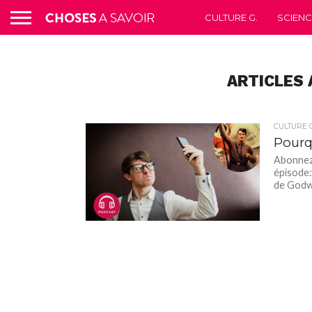
CULTURE G.
SCIEN
ARTICLES 
CULTURE G
Pourqu
Abonnez-
épisode:
de Godwi