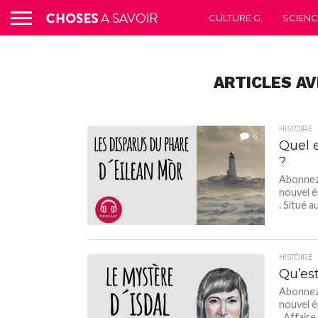
CULTURE G.
SCIEN
ARTICLES AV
HISTOIRE
6
Quel 
?
Abonnez-
nouvel é
. Situé au
HISTOIRE
Qu’est
Abonnez-
nouvel é
. Affaire 