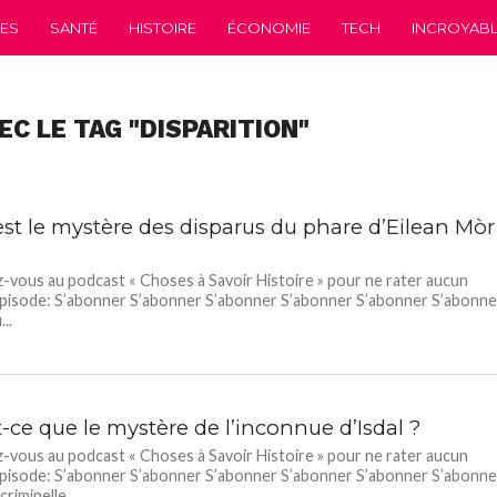
CES
SANTÉ
HISTOIRE
ÉCONOMIE
TECH
INCROYABLE
EC LE TAG "DISPARITION"
est le mystère des disparus du phare d’Eilean Mòr
vous au podcast « Choses à Savoir Histoire » pour ne rater aucun
pisode: S’abonner S’abonner S’abonner S’abonner S’abonner S’abonne
...
-ce que le mystère de l’inconnue d’Isdal ?
vous au podcast « Choses à Savoir Histoire » pour ne rater aucun
pisode: S’abonner S’abonner S’abonner S’abonner S’abonner S’abonne
criminelle...