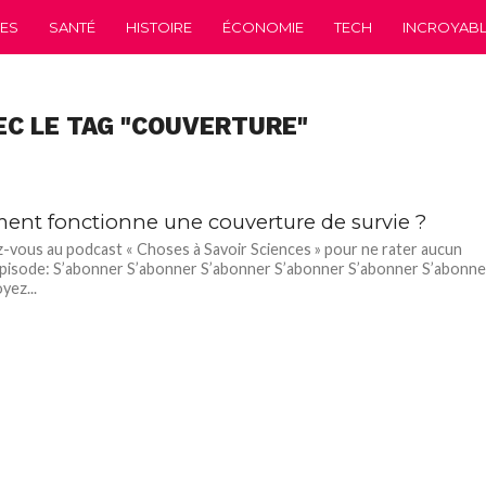
CES
SANTÉ
HISTOIRE
ÉCONOMIE
TECH
INCROYABLE
EC LE TAG "COUVERTURE"
nt fonctionne une couverture de survie ?
vous au podcast « Choses à Savoir Sciences » pour ne rater aucun
pisode: S’abonner S’abonner S’abonner S’abonner S’abonner S’abonne
yez...