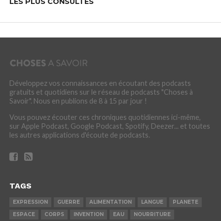
LES PLUS CONSULTÉS
Développez vos connaissances en écoutant des podcasts
gratuits et quotidiens sur le réseau de podcasts "Choses à
Savoir". Nous en publions de 8 à 15 par jour !
Vous pouvez écouter ces chroniques quotidiennes ici-même,
sur Apple Podcast, Google Podcast, Spotify, Deezer... et toutes
les autres applications d'écoute de podcasts.
TAGS
EXPRESSION
GUERRE
ALIMENTATION
LANGUE
PLANETE
ESPACE
CORPS
INVENTION
EAU
NOURRITURE