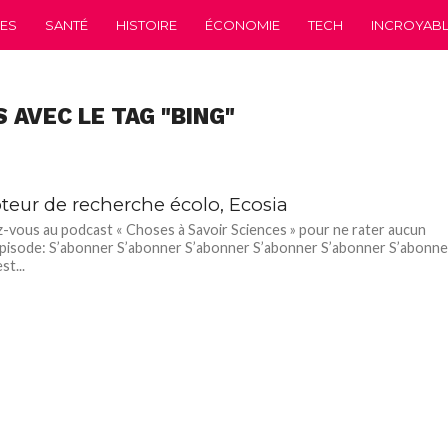
CES
SANTÉ
HISTOIRE
ÉCONOMIE
TECH
INCROYABLE
 AVEC LE TAG "BING"
teur de recherche écolo, Ecosia
vous au podcast « Choses à Savoir Sciences » pour ne rater aucun
pisode: S’abonner S’abonner S’abonner S’abonner S’abonner S’abonne
st...