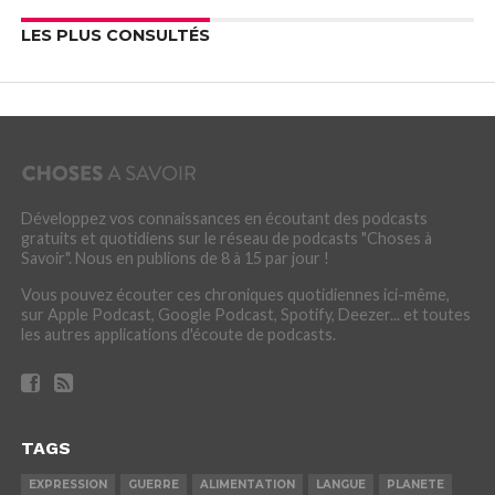
LES PLUS CONSULTÉS
Développez vos connaissances en écoutant des podcasts
gratuits et quotidiens sur le réseau de podcasts "Choses à
Savoir". Nous en publions de 8 à 15 par jour !
Vous pouvez écouter ces chroniques quotidiennes ici-même,
sur Apple Podcast, Google Podcast, Spotify, Deezer... et toutes
les autres applications d'écoute de podcasts.
TAGS
EXPRESSION
GUERRE
ALIMENTATION
LANGUE
PLANETE