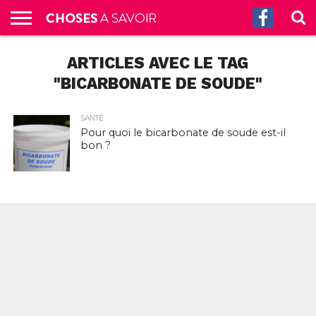
ACCUEIL
ARTICLES AVEC LE TAG
CULTURE
SCIENCES
SANTÉ
HISTOIRE
ÉCONOMIE
INCROYABLE
TECH
AUTRES
S’ABONNER
CONTACT
A
G.
!
AUX
PROPOS
PODCASTS
"BICARBONATE DE SOUDE"
SANTÉ
Pour quoi le bicarbonate de soude est-il
bon ?