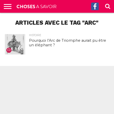
ACCUEIL
ARTICLES AVEC LE TAG "ARC"
CULTURE
SCIENCES
SANTÉ
HISTOIRE
ÉCONOMIE
INCROYABLE
TECH
AUTRES
S’ABONNER
CONTACT
A
G.
!
AUX
PROPOS
PODCASTS
HISTOIRE
Pourquoi l’Arc de Triomphe aurait pu être
un éléphant ?