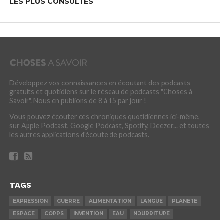
LES PLUS CONSULTÉS
Développez vos connaissances en écoutant des podcasts
gratuits et quotidiens sur le réseau de podcasts "Choses à
Savoir". Nous en publions de 8 à 15 par jour !
Vous pouvez écouter ces chroniques quotidiennes ici-même,
sur Apple Podcast, Google Podcast, Spotify, Deezer... et toutes
les autres applications d'écoute de podcasts.
TAGS
EXPRESSION
GUERRE
ALIMENTATION
LANGUE
PLANETE
ESPACE
CORPS
INVENTION
EAU
NOURRITURE