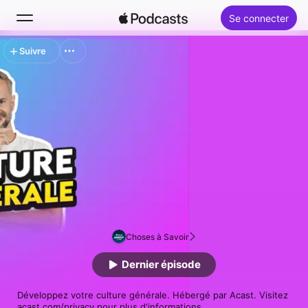
Se connecter
Suivre
Rechercher
Accueil
Nouveautés
Classements
Choses à Savoir
Dernier épisode
Développez votre culture générale. Hébergé par Acast. Visitez 
acast.com/privacy pour plus d'informations.