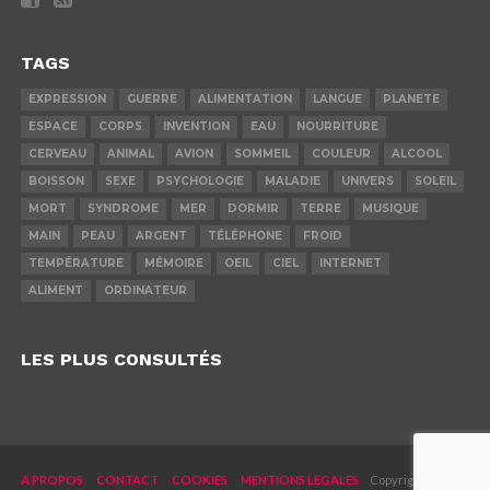
TAGS
EXPRESSION
GUERRE
ALIMENTATION
LANGUE
PLANETE
ESPACE
CORPS
INVENTION
EAU
NOURRITURE
CERVEAU
ANIMAL
AVION
SOMMEIL
COULEUR
ALCOOL
BOISSON
SEXE
PSYCHOLOGIE
MALADIE
UNIVERS
SOLEIL
MORT
SYNDROME
MER
DORMIR
TERRE
MUSIQUE
MAIN
PEAU
ARGENT
TÉLÉPHONE
FROID
TEMPÉRATURE
MÉMOIRE
OEIL
CIEL
INTERNET
ALIMENT
ORDINATEUR
LES PLUS CONSULTÉS
A PROPOS
CONTACT
COOKIES
MENTIONS LEGALES
Copyright © 2019