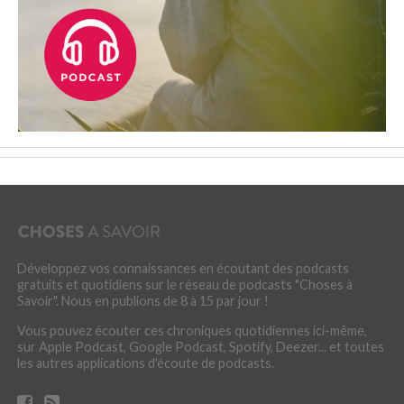
Développez vos connaissances en écoutant des podcasts
gratuits et quotidiens sur le réseau de podcasts "Choses à
Savoir". Nous en publions de 8 à 15 par jour !
Vous pouvez écouter ces chroniques quotidiennes ici-même,
sur Apple Podcast, Google Podcast, Spotify, Deezer... et toutes
les autres applications d'écoute de podcasts.