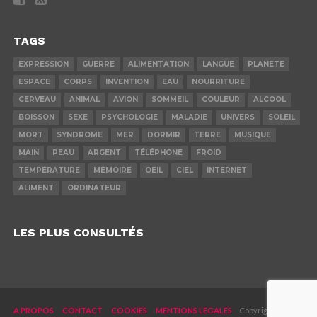
TAGS
EXPRESSION
GUERRE
ALIMENTATION
LANGUE
PLANETE
ESPACE
CORPS
INVENTION
EAU
NOURRITURE
CERVEAU
ANIMAL
AVION
SOMMEIL
COULEUR
ALCOOL
BOISSON
SEXE
PSYCHOLOGIE
MALADIE
UNIVERS
SOLEIL
MORT
SYNDROME
MER
DORMIR
TERRE
MUSIQUE
MAIN
PEAU
ARGENT
TÉLÉPHONE
FROID
TEMPÉRATURE
MÉMOIRE
OEIL
CIEL
INTERNET
ALIMENT
ORDINATEUR
LES PLUS CONSULTÉS
A PROPOS
CONTACT
COOKIES
MENTIONS LEGALES
Copyright © 2019