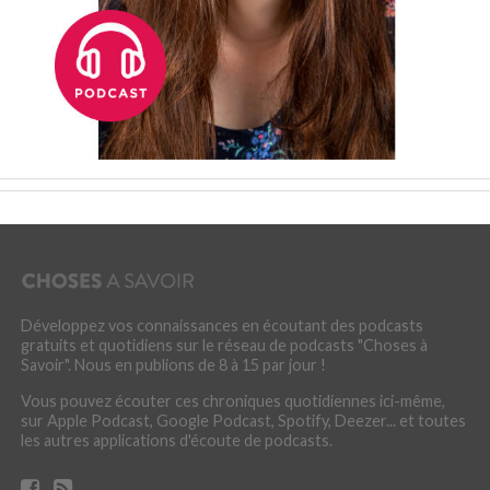
Développez vos connaissances en écoutant des podcasts
gratuits et quotidiens sur le réseau de podcasts "Choses à
Savoir". Nous en publions de 8 à 15 par jour !
Vous pouvez écouter ces chroniques quotidiennes ici-même,
sur Apple Podcast, Google Podcast, Spotify, Deezer... et toutes
les autres applications d'écoute de podcasts.